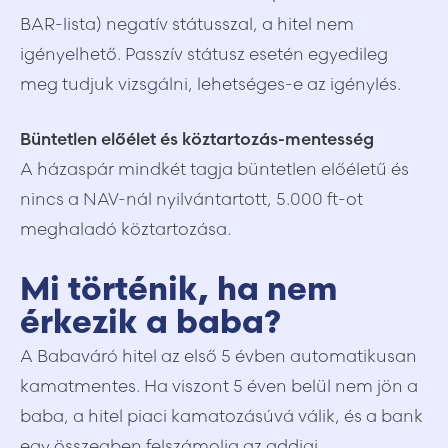
BAR-lista) negatív státusszal, a hitel nem
igényelhető. Passzív státusz esetén egyedileg
meg tudjuk vizsgálni, lehetséges-e az igénylés.
Büntetlen előélet és köztartozás-mentesség
A házaspár mindkét tagja büntetlen előéletű és
nincs a NAV-nál nyilvántartott, 5.000 ft-ot
meghaladó köztartozása.
Mi történik, ha nem
érkezik a baba?
A Babaváró hitel az első 5 évben automatikusan
kamatmentes. Ha viszont 5 éven belül nem jön a
baba, a hitel piaci kamatozásúvá válik, és a bank
egy összegben felszámolja az addigi