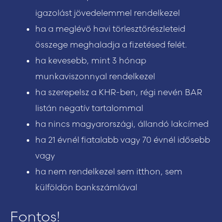
igazolást jövedelemmel rendelkezel
ha a meglévő havi törlesztőrészleteid
összege meghaladja a fizetésed felét.
ha kevesebb, mint 3 hónap
munkaviszonnyal rendelkezel
ha szerepelsz a KHR-ben, régi nevén BAR
listán negatív tartalommal
ha nincs magyarországi, állandó lakcímed
ha 21 évnél fiatalabb vagy 70 évnél idősebb
vagy
ha nem rendelkezel sem itthon, sem
külföldön bankszámlával
Fontos!